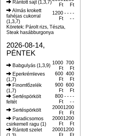
Rántott sajt (1,3,7)
Ft
Ft
Almás krokett
1200
- - - -
fahéjas cukorral
Ft
- -
(1,3,7)
Köretek: Párolt rizs, Tészta,
Steak hasábburgonya
2026-08-14,
PÉNTEK
1000
700
Babgulyás (1,3,9)
Ft
Ft
600
400
Eperkrémleves
Ft
Ft
(1,7)
900
600
Finomfőzelék
Ft
Ft
(1,7)
800
- - - -
Sertéspörkölt
Ft
- -
feltét
2000
1200
Sertéspörkölt
Ft
Ft
2000
1200
Paradicsomos
Ft
Ft
csirkemell ragu (1)
2000
1200
Rántott szelet
Ft
Ft
(1,3)