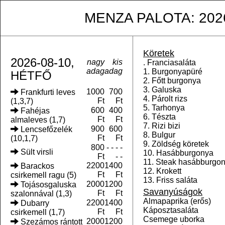
MENZA PALOTA: 2026. 
Köretek
2026-08-10,
nagy
kis
. Franciasaláta
adag
adag
1. Burgonyapüré
HÉTFŐ
2. Főtt burgonya
3. Galuska
1000
700
Frankfurti leves
4. Párolt rizs
Ft
Ft
(1,3,7)
5. Tarhonya
600
400
Fahéjas
6. Tészta
Ft
Ft
almaleves (1,7)
7. Rizi bizi
900
600
Lencsefőzelék
8. Bulgur
Ft
Ft
(10,1,7)
9. Zöldség köretek
800
- - - -
Sült virsli
10. Hasábburgonya
Ft
- -
11. Steak hasábburgo
2200
1400
Barackos
12. Krokett
Ft
Ft
csirkemell ragu (5)
13. Friss saláta
2000
1200
Tojásosgaluska
Savanyúságok
Ft
Ft
szalonnával (1,3)
Almapaprika (erős)
2200
1400
Dubarry
Káposztasaláta
Ft
Ft
csirkemell (1,7)
Csemege uborka
2000
1200
Szezámos rántott