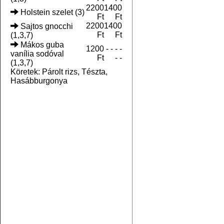
2200
1400
Holstein szelet (3)
Ft
Ft
2200
1400
Sajtos gnocchi
Ft
Ft
(1,3,7)
Mákos guba
1200
- - - -
vanília sodóval
Ft
- -
(1,3,7)
Köretek: Párolt rizs, Tészta,
Hasábburgonya