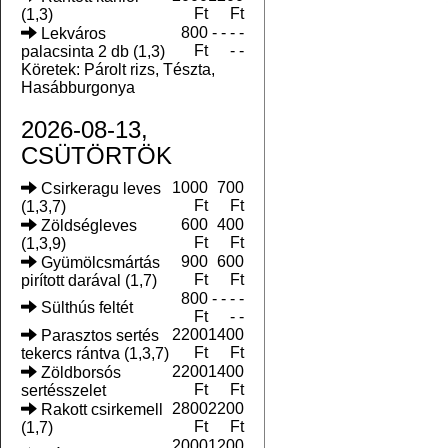
Ft
Ft
(1,3)
800
- - - -
Lekváros
Ft
- -
palacsinta 2 db (1,3)
Köretek: Párolt rizs, Tészta,
Hasábburgonya
2026-08-13,
CSÜTÖRTÖK
1000
700
Csirkeragu leves
Ft
Ft
(1,3,7)
600
400
Zöldségleves
Ft
Ft
(1,3,9)
900
600
Gyümölcsmártás
Ft
Ft
pirított darával (1,7)
800
- - - -
Sülthús feltét
Ft
- -
2200
1400
Parasztos sertés
Ft
Ft
tekercs rántva (1,3,7)
2200
1400
Zöldborsós
Ft
Ft
sertésszelet
2800
2200
Rakott csirkemell
Ft
Ft
(1,7)
2000
1200