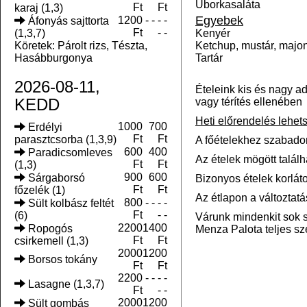
Uborkasaláta
Ft
Ft
karaj (1,3)
Egyebek
1200
- - - -
Áfonyás sajttorta
Ft
- -
(1,3,7)
Kenyér
Köretek: Párolt rizs, Tészta,
Ketchup, mustár, majo
Hasábburgonya
Tartár
2026-08-11,
Ételeink kis és nagy ad
KEDD
vagy térítés ellenében
Heti előrendelés lehets
1000
700
Erdélyi
Ft
Ft
parasztcsorba (1,3,9)
A főételekhez szabado
600
400
Paradicsomleves
Az ételek mögött talál
Ft
Ft
(1,3)
900
600
Sárgaborsó
Bizonyos ételek korláto
Ft
Ft
főzelék (1)
Az étlapon a változtatás
800
- - - -
Sült kolbász feltét
Ft
- -
(6)
Várunk mindenkit sok s
2200
1400
Ropogós
Menza Palota teljes s
Ft
Ft
csirkemell (1,3)
2000
1200
Borsos tokány
Ft
Ft
2200
- - - -
Lasagne (1,3,7)
Ft
- -
2000
1200
Sült gombás