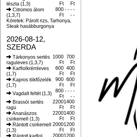
Ft
Ft
tészta (1,3)
800
- - - -
Citromos álom
Ft
- -
(1,3,7)
Köretek: Párolt rizs, Tarhonya,
Steak hasábburgonya
2026-08-12,
SZERDA
1000
700
Tárkonyos sertés
Ft
Ft
raguleves (1,3,7)
600
400
Karfiolkrémleves
Ft
Ft
(1,7)
900
600
Kapros tökfőzelék
Ft
Ft
(1,7)
800
- - - -
Vagdalt feltét (1,3)
Ft
- -
2200
1400
Brassói sertés
Ft
Ft
ragu
2200
1400
Ananászos
Ft
Ft
csirkemell (1,3)
2000
1200
Rántott csirkemell
Ft
Ft
(1,3)
2000
1200
Rántott karfiol