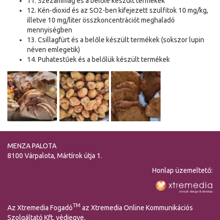
11. Szezámmag és a belőle készült termékek
12. Kén-dioxid és az SO2-ben kifejezett szulfitok 10 mg/kg,
illetve 10 mg/liter összkoncentrációt meghaladó
mennyiségben
13. Csillagfürt és a belőle készült termékek (sokszor lupin
néven emlegetik)
14. Puhatestűek és a belőlük készült termékek
MENZA PALOTA
8100 Várpalota, Mártírok útja 1.
Honlap üzemeltető:
TM
Az Xtremedia Fogadó
az Xtremedia Online Kommunikációs
Szolgáltató Kft. védjegye.